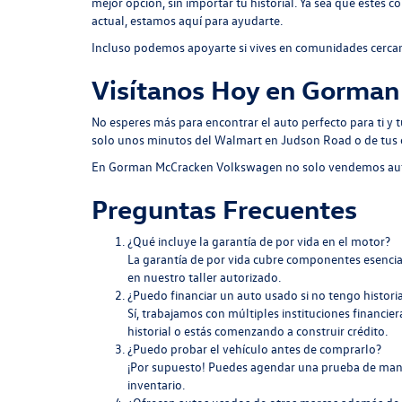
mejor opción, sin importar tu historial. Ya sea que estés
actual, estamos aquí para ayudarte.
Incluso podemos apoyarte si vives en comunidades cerca
Visítanos Hoy en Gorma
No esperes más para encontrar el auto perfecto para ti y t
solo unos minutos del Walmart en Judson Road o de tus
En Gorman McCracken Volkswagen no solo vendemos autos
Preguntas Frecuentes
¿Qué incluye la garantía de por vida en el motor?
La garantía de por vida cubre componentes esenci
en nuestro taller autorizado.
¿Puedo financiar un auto usado si no tengo historial
Sí, trabajamos con múltiples instituciones financie
historial o estás comenzando a construir crédito.
¿Puedo probar el vehículo antes de comprarlo?
¡Por supuesto! Puedes agendar una prueba de mane
inventario.