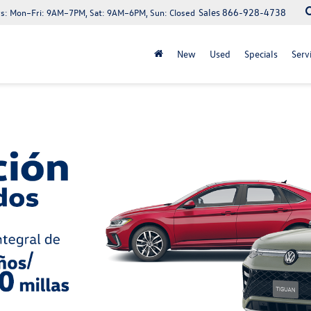
Sales
866-928-4738
s:
Mon–Fri: 9AM–7PM, Sat: 9AM–6PM, Sun: Closed
New
Used
Specials
Serv