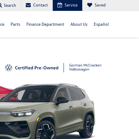
Contact
Service
Saved
Search
ice
Parts
Finance Department
About Us
Español